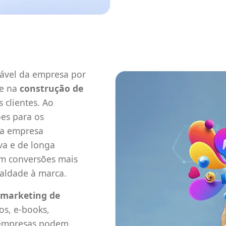
tável da empresa por
de na
construção de
 clientes. Ao
ões para os
ma empresa
va e de longa
em conversões mais
aldade à marca.
marketing de
os, e-books,
s empresas podem