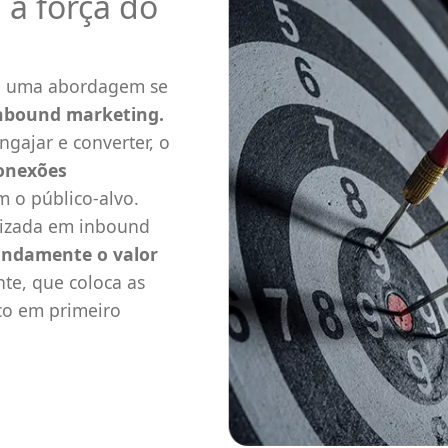
 a força do
g, uma abordagem se
nbound marketing.
ngajar e converter, o
conexões
m o público-alvo.
lizada em inbound
ndamente o valor
nte, que coloca as
co em primeiro