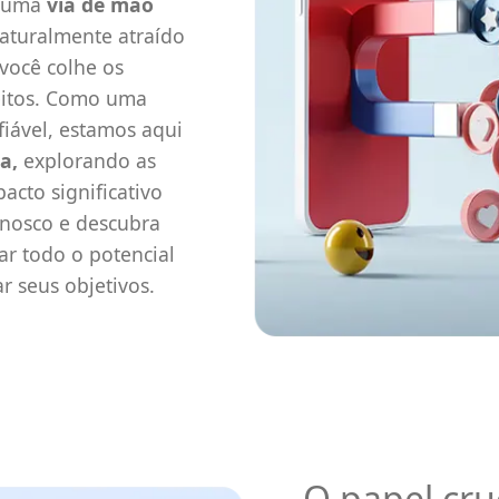
é uma
via de mão
aturalmente atraído
você colhe os
sfeitos. Como uma
iável, estamos aqui
a,
explorando as
acto significativo
onosco e descubra
r todo o potencial
r seus objetivos.
O papel cru